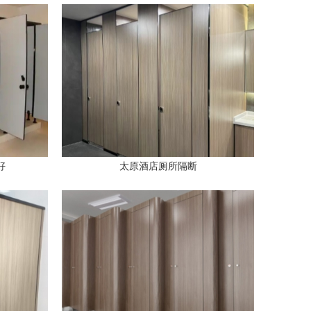
好
太原酒店厕所隔断